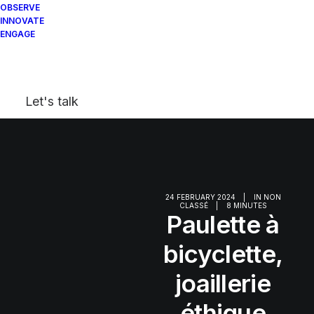
OBSERVE
INNOVATE
ENGAGE
Let's talk
24 FEBRUARY 2024
|
IN
NON
CLASSÉ
|
8 MINUTES
Paulette à
bicyclette,
joaillerie
éthique